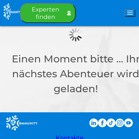
Experten
Anmeldung
finden
Einen Moment bitte … Ih
nächstes Abenteuer wir
geladen!
Kontakte