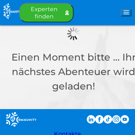
Experten
Anmeldung
finden
Einen Moment bitte … Ih
nächstes Abenteuer wir
geladen!
Kontakte