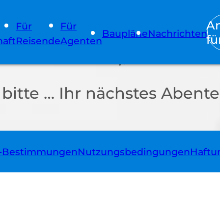
A
Für
Für
Baupläne
Nachrichten
fü
aft
Reisende
Agenten
itte … Ihr nächstes Abente
z-Bestimmungen
Nutzungsbedingungen
Haftu