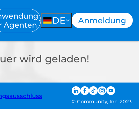
nwendung
DE
Anmeldung
r Agenten
uer wird geladen!
ngsausschluss
© Community, Inc. 2023.