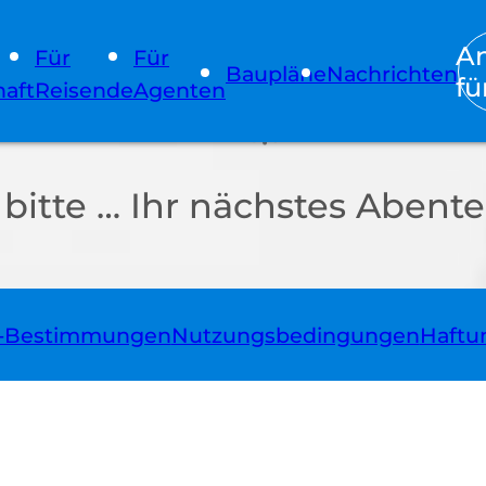
A
Für
Für
Baupläne
Nachrichten
fü
aft
Reisende
Agenten
itte … Ihr nächstes Abente
z-Bestimmungen
Nutzungsbedingungen
Haftu