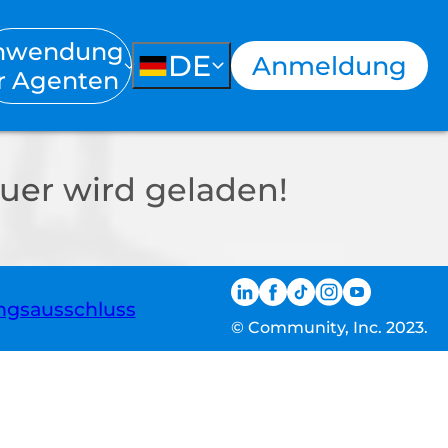
nwendung
DE
Anmeldung
r Agenten
uer wird geladen!
ngsausschluss
© Community, Inc. 2023.