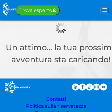
Accedi
Trova esperto
Un attimo... la tua prossi
avventura sta caricando!
Contatti
Politica sulla riservatezza