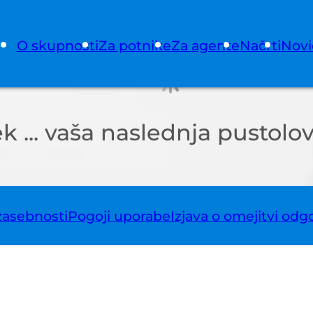
O skupnosti
Za potnike
Za agente
Načrti
Novi
 ... vaša naslednja pustolov
 zasebnosti
Pogoji uporabe
Izjava o omejitvi odg