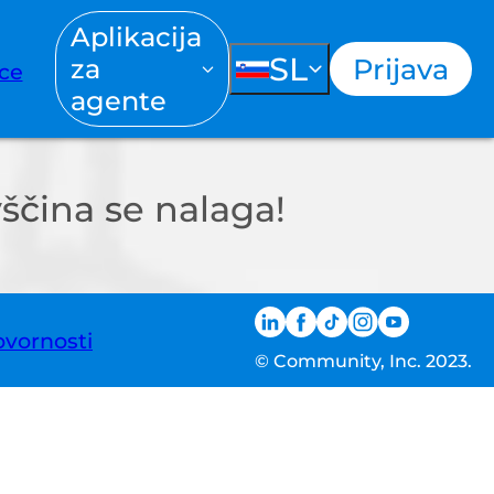
Aplikacija
SL
Prijava
za
ce
agente
ščina se nalaga!
ovornosti
© Community, Inc. 2023.