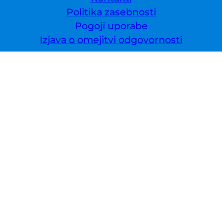
Politika zasebnosti
Pogoji uporabe
Izjava o omejitvi odgovornosti