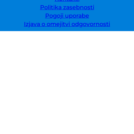
Politika zasebnosti
Pogoji uporabe
Izjava o omejitvi odgovornosti