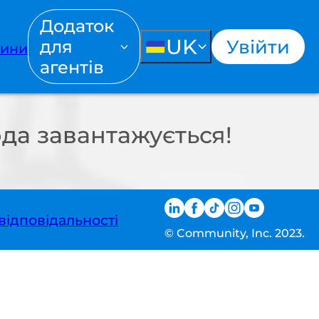
Додаток
UK
Увійти
для
ини
агентів
да завантажується!
відповідальності
© Community, Inc. 2023.