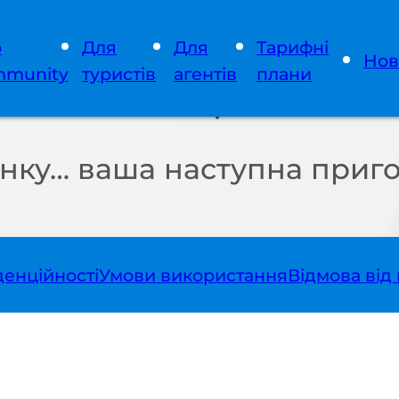
о
Для
Для
Тарифні
Нов
munity
туристів
агентів
плани
нку… ваша наступна приго
денційності
Умови використання
Відмова від 