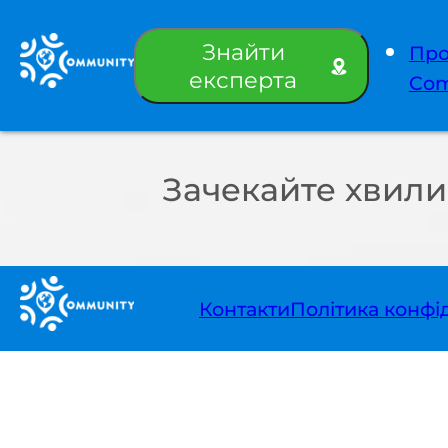
Знайти
Пр
експерта
Com
Зачекайте хвили
Контакти
Політика конфі