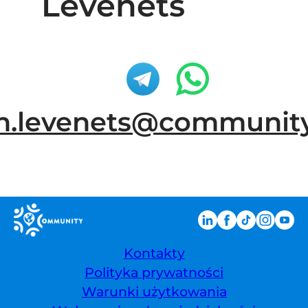
Levenets
n.levenets@community
Kontakty
Polityka prywatności
Warunki użytkowania